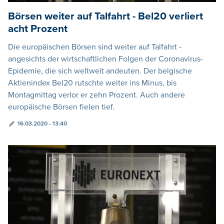
Börsen weiter auf Talfahrt - Bel20 verliert
acht Prozent
Die europäischen Börsen sind weiter auf Talfahrt -
angesichts der wirtschaftlichen Folgen der Coronavirus-
Epidemie, die sich weltweit andeuten. Der belgische
Aktienindex Bel20 rutschte weiter ins Minus, bis
Montagmittag verlor er zehn Prozent. Auch andere
europäische Börsen fielen tief.
16.03.2020 - 13:40