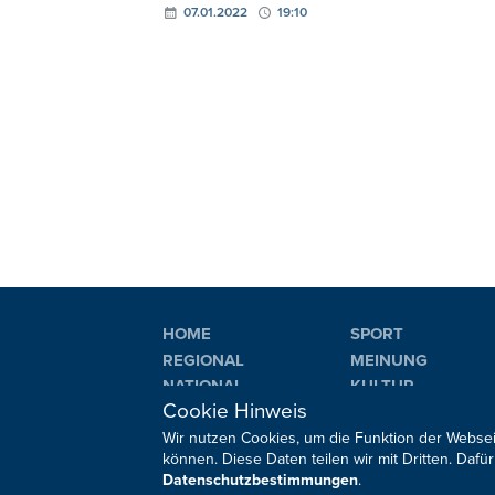
07.01.2022
19:10
HOME
SPORT
REGIONAL
MEINUNG
NATIONAL
KULTUR
Cookie Hinweis
INTERNATIONAL
WM 2026
Wir nutzen Cookies, um die Funktion der Websei
können. Diese Daten teilen wir mit Dritten. Da
Datenschutzbestimmungen
.
Sie haben noch Fragen oder Anmerkungen?