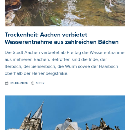
Trockenheit: Aachen verbietet
Wasserentnahme aus zahlreichen Bächen
Die Stadt Aachen verbietet ab Freitag die Wasserentnahme
aus mehreren Bächen. Betroffen sind die Inde, der
Iterbach, der Senserbach, die Wurm sowie der Haarbach
oberhalb der Herrenbergstraße.
25.06.2026
18:52