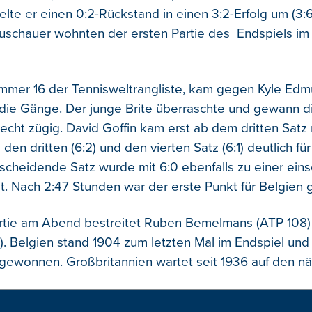
lte er einen 0:2-Rückstand in einen 3:2-Erfolg um (3:6, 1
Zuschauer wohnten der ersten Partie des Endspiels im
ummer 16 der Tennisweltrangliste, kam gegen Kyle Ed
 die Gänge. Der junge Brite überraschte und gewann d
echt zügig. David Goffin kam erst ab dem dritten Satz r
den dritten (6:2) und den vierten Satz (6:1) deutlich für
tscheidende Satz wurde mit 6:0 ebenfalls zu einer eins
. Nach 2:47 Stunden war der erste Punkt für Belgien g
artie am Abend bestreitet Ruben Bemelmans (ATP 108
). Belgien stand 1904 zum letzten Mal im Endspiel und
gewonnen. Großbritannien wartet seit 1936 auf den näc