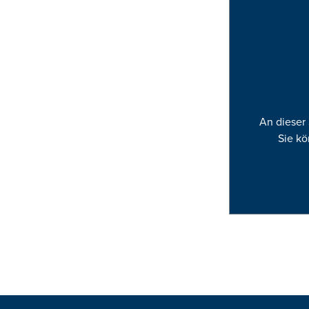
An dieser 
Sie kö