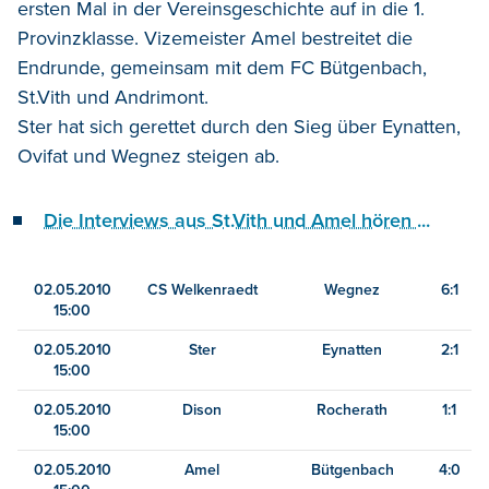
ersten Mal in der Vereinsgeschichte auf in die 1.
Provinzklasse. Vizemeister Amel bestreitet die
Endrunde, gemeinsam mit dem FC Bütgenbach,
St.Vith und Andrimont.
Ster hat sich gerettet durch den Sieg über Eynatten,
Ovifat und Wegnez steigen ab.
Die Interviews aus St.Vith und Amel hören ...
02.05.2010
CS Welkenraedt
Wegnez
6:1
15:00
02.05.2010
Ster
Eynatten
2:1
15:00
02.05.2010
Dison
Rocherath
1:1
15:00
02.05.2010
Amel
Bütgenbach
4:0