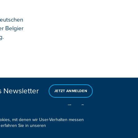
deutschen
er Belgier
g.
s Newsletter
JETZT ANMELDEN
ookies, mit denen wir User-Verhalten messen
 erfahren Sie in unseren