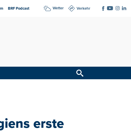
Wetter
am
BRF Podcast
Verkehr
giens erste