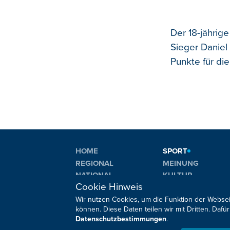
Der 18-jährig
Sieger Daniel 
Punkte für die
HOME
SPORT
REGIONAL
MEINUNG
NATIONAL
KULTUR
Cookie Hinweis
INTERNATIONAL
WM 2026
Wir nutzen Cookies, um die Funktion der Websei
können. Diese Daten teilen wir mit Dritten. Da
Datenschutzbestimmungen
.
Sie haben noch Fragen oder Anmerkungen?