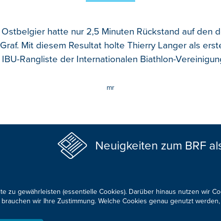
e Ostbelgier hatte nur 2,5 Minuten Rückstand auf den 
Graf. Mit diesem Resultat holte Thierry Langer als erst
 IBU-Rangliste der Internationalen Biathlon-Vereinigun
mr
Neuigkeiten zum BRF al
te zu gewährleisten (essentielle Cookies). Darüber hinaus nutzen wir C
für brauchen wir Ihre Zustimmung. Welche Cookies genau genutzt werden,
KONTAKTIEREN SIE UNS!