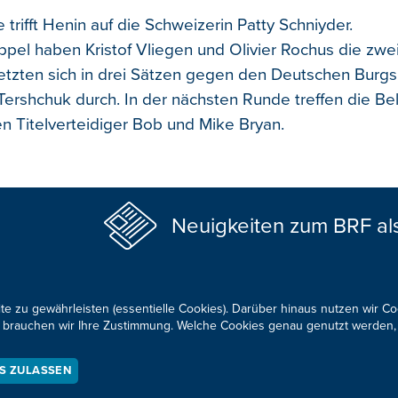
e trifft Henin auf die Schweizerin Patty Schniyder.
pel haben Kristof Vliegen und Olivier Rochus die zwe
 setzten sich in drei Sätzen gegen den Deutschen Burg
Tershchuk durch. In der nächsten Runde treffen die Bel
n Titelverteidiger Bob und Mike Bryan.
Neuigkeiten zum BRF al
te zu gewährleisten (essentielle Cookies). Darüber hinaus nutzen wir C
für brauchen wir Ihre Zustimmung. Welche Cookies genau genutzt werden,
KONTAKTIEREN SIE UNS!
ES ZULASSEN
okie-Zustimmung anpassen