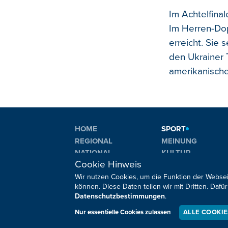
Im Achtelfinal
Im Herren-Dop
erreicht. Sie
den Ukrainer 
amerikanische
HOME
SPORT
REGIONAL
MEINUNG
NATIONAL
KULTUR
Cookie Hinweis
INTERNATIONAL
WM 2026
Wir nutzen Cookies, um die Funktion der Websei
können. Diese Daten teilen wir mit Dritten. Da
Datenschutzbestimmungen
.
Sie haben noch Fragen oder Anmerkungen?
Nur essentielle Cookies zulassen
ALLE COOKI
Impressum
Datenschutz
Kontakt
Barrierefreiheit
Co