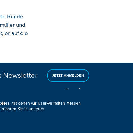
ite Runde
smüller und
gier auf die
s Newsletter
JETZT ANMELDEN
ookies, mit denen wir User-Verhalten messen
 erfahren Sie in unseren
Design, Konzept & Programmierung:
Pixelbar
&
Pavonet