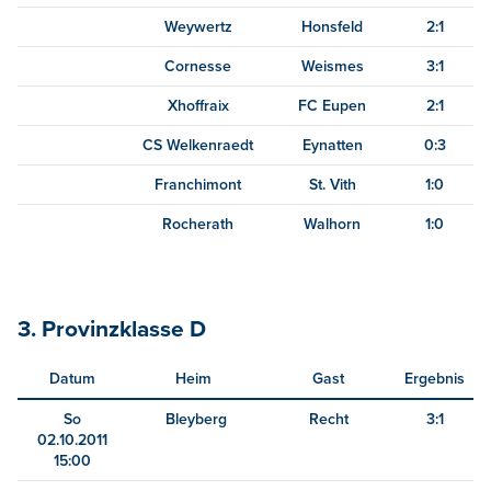
Weywertz
Honsfeld
2:1
Cornesse
Weismes
3:1
Xhoffraix
FC Eupen
2:1
CS Welkenraedt
Eynatten
0:3
Franchimont
St. Vith
1:0
Rocherath
Walhorn
1:0
3. Provinzklasse D
Datum
Heim
Gast
Ergebnis
So
Bleyberg
Recht
3:1
02.10.2011
15:00