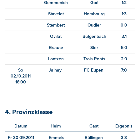
Gemmenich
Goé
1:2
Stavelot
Hombourg
1:3
Stembert
Oudler
0:0
Ovifat
Bütgenbach
3:1
Elsaute
Ster
5:0
Lontzen
Trois Ponts
2:0
So
Jalhay
FC Eupen
7:0
02.10.2011
16:00
4. Provinzklasse
Datum
Heim
Gast
Ergebnis
Fr 30.09.2011
Emmels
Büllingen
3:3