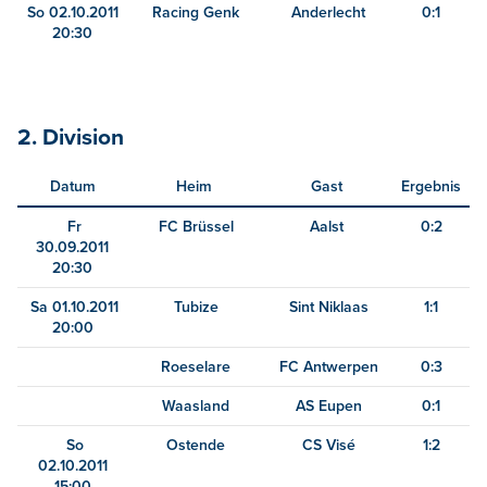
So 02.10.2011
Racing Genk
Anderlecht
0:1
20:30
2. Division
Datum
Heim
Gast
Ergebnis
Fr
FC Brüssel
Aalst
0:2
30.09.2011
20:30
Sa 01.10.2011
Tubize
Sint Niklaas
1:1
20:00
Roeselare
FC Antwerpen
0:3
Waasland
AS Eupen
0:1
So
Ostende
CS Visé
1:2
02.10.2011
15:00