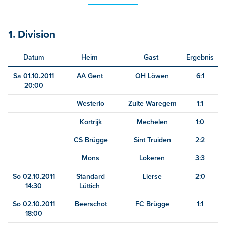
1. Division
Datum
Heim
Gast
Ergebnis
Sa 01.10.2011
AA Gent
OH Löwen
6:1
20:00
Westerlo
Zulte Waregem
1:1
Kortrijk
Mechelen
1:0
CS Brügge
Sint Truiden
2:2
Mons
Lokeren
3:3
So 02.10.2011
Standard
Lierse
2:0
14:30
Lüttich
So 02.10.2011
Beerschot
FC Brügge
1:1
18:00