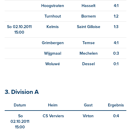
Hoogstraten
Hasselt
4:1
Turnhout
Bornem
1:2
So 02.10.2011
Kelmis
Saint Gilloise
1:3
15:00
Grimbergen
Temse
4:1
Wijgmaal
Mechelen
0:3
Woluwé
Dessel
0:1
3. Division A
Datum
Heim
Gast
Ergebnis
So
CS Verviers
Virton
0:4
02.10.2011
15:00