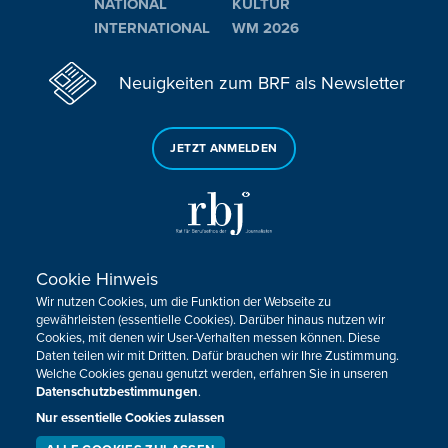
NATIONAL
KULTUR
INTERNATIONAL
WM 2026
Neuigkeiten zum BRF als Newsletter
JETZT ANMELDEN
Cookie Hinweis
Sie haben noch Fragen oder Anmerkungen?
Wir nutzen Cookies, um die Funktion der Webseite zu
KONTAKTIEREN SIE UNS!
gewährleisten (essentielle Cookies). Darüber hinaus nutzen wir
Cookies, mit denen wir User-Verhalten messen können. Diese
Daten teilen wir mit Dritten. Dafür brauchen wir Ihre Zustimmung.
Impressum
Datenschutz
Kontakt
Barrierefreiheit
Welche Cookies genau genutzt werden, erfahren Sie in unseren
Cookie-Zustimmung anpassen
Datenschutzbestimmungen
.
Nur essentielle Cookies zulassen
Design, Konzept & Programmierung:
Pixelbar
&
Pavonet