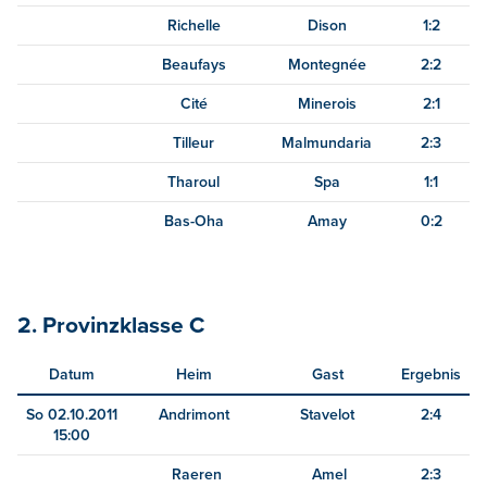
Richelle
Dison
1:2
Beaufays
Montegnée
2:2
Cité
Minerois
2:1
Tilleur
Malmundaria
2:3
Tharoul
Spa
1:1
Bas-Oha
Amay
0:2
2. Provinzklasse C
Datum
Heim
Gast
Ergebnis
So 02.10.2011
Andrimont
Stavelot
2:4
15:00
Raeren
Amel
2:3