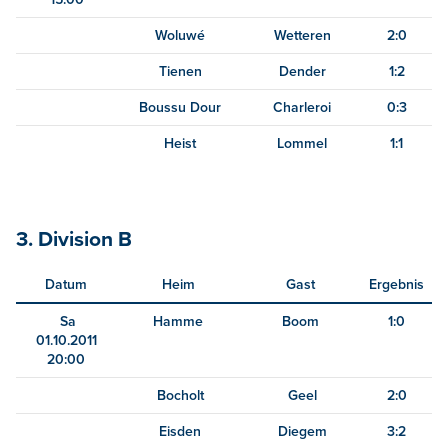
Woluwé
Wetteren
2:0
Tienen
Dender
1:2
Boussu Dour
Charleroi
0:3
Heist
Lommel
1:1
3. Division B
Datum
Heim
Gast
Ergebnis
Sa
Hamme
Boom
1:0
01.10.2011
20:00
Bocholt
Geel
2:0
Eisden
Diegem
3:2