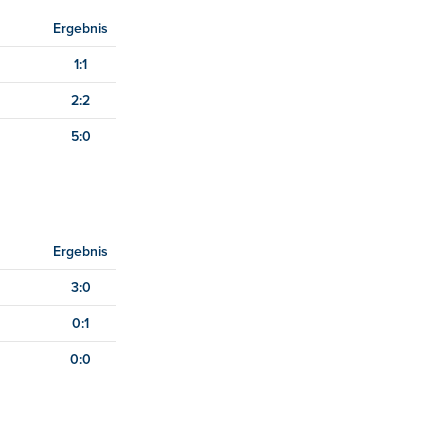
Ergebnis
1:1
2:2
5:0
Ergebnis
3:0
0:1
0:0