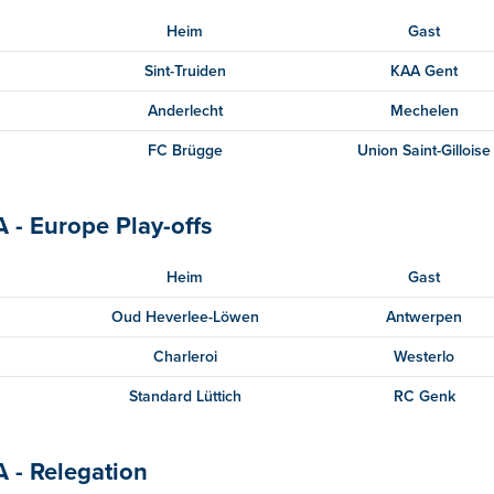
Heim
Gast
Sint-Truiden
KAA Gent
Anderlecht
Mechelen
FC Brügge
Union Saint-Gilloise
A - Europe Play-offs
Heim
Gast
Oud Heverlee-Löwen
Antwerpen
Charleroi
Westerlo
Standard Lüttich
RC Genk
A - Relegation