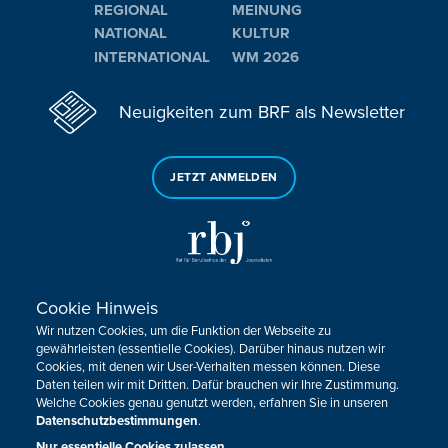
REGIONAL
MEINUNG
NATIONAL
KULTUR
INTERNATIONAL
WM 2026
Neuigkeiten zum BRF als Newsletter
JETZT ANMELDEN
Cookie Hinweis
Sie haben noch Fragen oder Anmerkungen?
Wir nutzen Cookies, um die Funktion der Webseite zu
KONTAKTIEREN SIE UNS!
gewährleisten (essentielle Cookies). Darüber hinaus nutzen wir
Cookies, mit denen wir User-Verhalten messen können. Diese
Daten teilen wir mit Dritten. Dafür brauchen wir Ihre Zustimmung.
Impressum
Datenschutz
Kontakt
Barrierefreiheit
Welche Cookies genau genutzt werden, erfahren Sie in unseren
Cookie-Zustimmung anpassen
Datenschutzbestimmungen
.
Nur essentielle Cookies zulassen