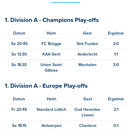
1. Division A - Champions Play-offs
Datum
Heim
Gast
Ergebnis
Sa 20:45
FC Brügge
Sint-Truiden
2:0
So 13:30
KAA Gent
Anderlecht
1:1
So 18:30
Union Saint-
Mechelen
3:0
Gilloise
1. Division A - Europe Play-offs
Datum
Heim
Gast
Ergebnis
Fr 20:45
Standard Lüttich
Oud Heverlee-
2:1
Löwen
Sa 18:15
Antwerpen
Charleroi
0:1