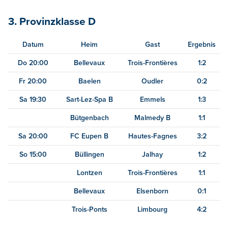
3. Provinzklasse D
Datum
Heim
Gast
Ergebnis
Do 20:00
Bellevaux
Trois-Frontières
1:2
Fr 20:00
Baelen
Oudler
0:2
Sa 19:30
Sart-Lez-Spa B
Emmels
1:3
Bütgenbach
Malmedy B
1:1
Sa 20:00
FC Eupen B
Hautes-Fagnes
3:2
So 15:00
Büllingen
Jalhay
1:2
Lontzen
Trois-Frontières
1:1
Bellevaux
Elsenborn
0:1
Trois-Ponts
Limbourg
4:2