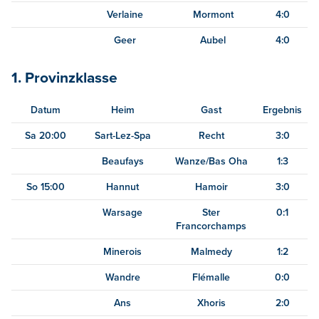
Verlaine
Mormont
4:0
Geer
Aubel
4:0
1. Provinzklasse
Datum
Heim
Gast
Ergebnis
Sa 20:00
Sart-Lez-Spa
Recht
3:0
Beaufays
Wanze/Bas Oha
1:3
So 15:00
Hannut
Hamoir
3:0
Warsage
Ster
0:1
Francorchamps
Minerois
Malmedy
1:2
Wandre
Flémalle
0:0
Ans
Xhoris
2:0