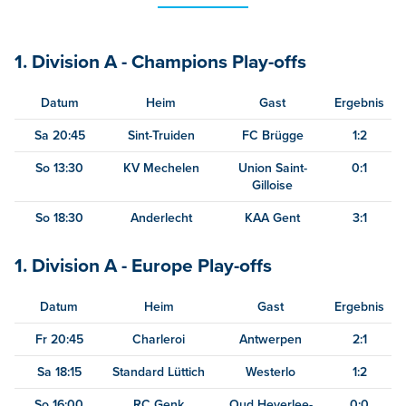
1. Division A - Champions Play-offs
Datum
Heim
Gast
Ergebnis
Sa 20:45
Sint-Truiden
FC Brügge
1:2
So 13:30
KV Mechelen
Union Saint-
0:1
Gilloise
So 18:30
Anderlecht
KAA Gent
3:1
1. Division A - Europe Play-offs
Datum
Heim
Gast
Ergebnis
Fr 20:45
Charleroi
Antwerpen
2:1
Sa 18:15
Standard Lüttich
Westerlo
1:2
So 16:00
RC Genk
Oud Heverlee-
0:0