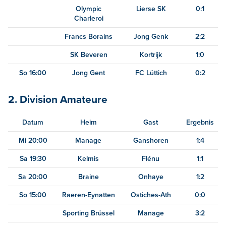
Olympic
Lierse SK
0:1
Charleroi
Francs Borains
Jong Genk
2:2
SK Beveren
Kortrijk
1:0
So 16:00
Jong Gent
FC Lüttich
0:2
2. Division Amateure
Datum
Heim
Gast
Ergebnis
Mi 20:00
Manage
Ganshoren
1:4
Sa 19:30
Kelmis
Flénu
1:1
Sa 20:00
Braine
Onhaye
1:2
So 15:00
Raeren-Eynatten
Ostiches-Ath
0:0
Sporting Brüssel
Manage
3:2