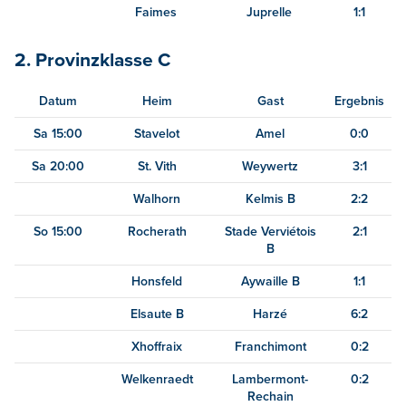
Faimes
Juprelle
1:1
2. Provinzklasse C
Datum
Heim
Gast
Ergebnis
Sa 15:00
Stavelot
Amel
0:0
Sa 20:00
St. Vith
Weywertz
3:1
Walhorn
Kelmis B
2:2
So 15:00
Rocherath
Stade Verviétois
2:1
B
Honsfeld
Aywaille B
1:1
Elsaute B
Harzé
6:2
Xhoffraix
Franchimont
0:2
Welkenraedt
Lambermont-
0:2
Rechain