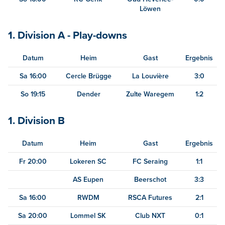
Löwen
1. Division A - Play-downs
Datum
Heim
Gast
Ergebnis
Sa 16:00
Cercle Brügge
La Louvière
3:0
So 19:15
Dender
Zulte Waregem
1:2
1. Division B
Datum
Heim
Gast
Ergebnis
Fr 20:00
Lokeren SC
FC Seraing
1:1
AS Eupen
Beerschot
3:3
Sa 16:00
RWDM
RSCA Futures
2:1
Sa 20:00
Lommel SK
Club NXT
0:1