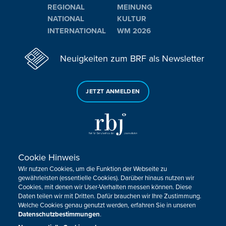
REGIONAL
MEINUNG
NATIONAL
KULTUR
INTERNATIONAL
WM 2026
Neuigkeiten zum BRF als Newsletter
JETZT ANMELDEN
Cookie Hinweis
Sie haben noch Fragen oder Anmerkungen?
Wir nutzen Cookies, um die Funktion der Webseite zu
KONTAKTIEREN SIE UNS!
gewährleisten (essentielle Cookies). Darüber hinaus nutzen wir
Cookies, mit denen wir User-Verhalten messen können. Diese
Daten teilen wir mit Dritten. Dafür brauchen wir Ihre Zustimmung.
Impressum
Datenschutz
Kontakt
Barrierefreiheit
Welche Cookies genau genutzt werden, erfahren Sie in unseren
Cookie-Zustimmung anpassen
Datenschutzbestimmungen
.