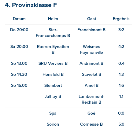
4. Provinzklasse F
Datum
Heim
Gast
Ergebnis
Do 20:00
Ster-
Franchimont B
3:2
Francorchamps B
Sa 20:00
Raeren-Eynatten
Weismes
4:2
B
Faymonville
So 13:00
SRU Verviers B
Andrimont B
0:4
So 14:30
Honsfeld B
Stavelot B
1:3
So 15:00
Stembert
Amel B
1:6
Jalhay B
Lambermont-
1:1
Rechain B
Spa
Goé
0:0
Soiron
Cornesse B
5:0