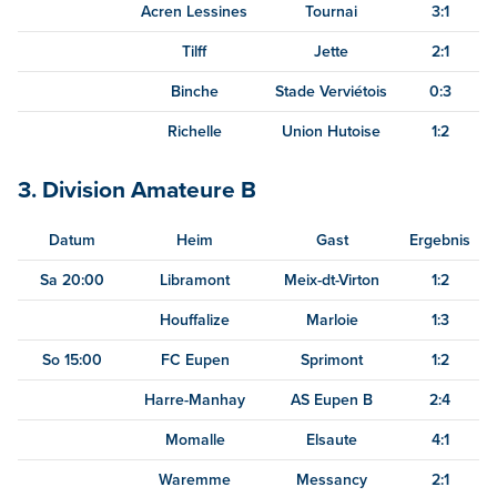
Acren Lessines
Tournai
3:1
Tilff
Jette
2:1
Binche
Stade Verviétois
0:3
Richelle
Union Hutoise
1:2
3. Division Amateure B
Datum
Heim
Gast
Ergebnis
Sa 20:00
Libramont
Meix-dt-Virton
1:2
Houffalize
Marloie
1:3
So 15:00
FC Eupen
Sprimont
1:2
Harre-Manhay
AS Eupen B
2:4
Momalle
Elsaute
4:1
Waremme
Messancy
2:1