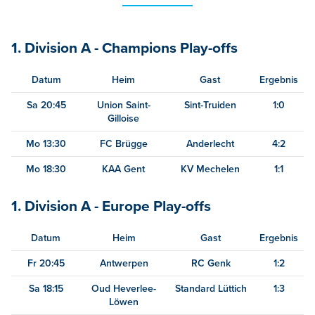
1. Division A - Champions Play-offs
Datum
Heim
Gast
Ergebnis
Sa 20:45
Union Saint-
Sint-Truiden
1:0
Gilloise
Mo 13:30
FC Brügge
Anderlecht
4:2
Mo 18:30
KAA Gent
KV Mechelen
1:1
1. Division A - Europe Play-offs
Datum
Heim
Gast
Ergebnis
Fr 20:45
Antwerpen
RC Genk
1:2
Sa 18:15
Oud Heverlee-
Standard Lüttich
1:3
Löwen