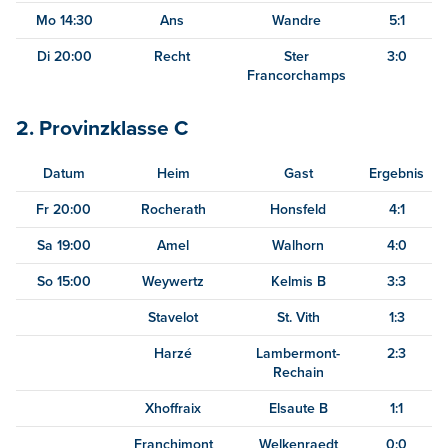
Mo 14:30
Ans
Wandre
5:1
Di 20:00
Recht
Ster
3:0
Francorchamps
2. Provinzklasse C
Datum
Heim
Gast
Ergebnis
Fr 20:00
Rocherath
Honsfeld
4:1
Sa 19:00
Amel
Walhorn
4:0
So 15:00
Weywertz
Kelmis B
3:3
Stavelot
St. Vith
1:3
Harzé
Lambermont-
2:3
Rechain
Xhoffraix
Elsaute B
1:1
Franchimont
Welkenraedt
0:0