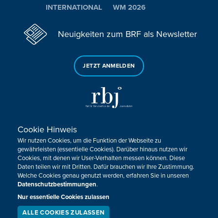
INTERNATIONAL
WM 2026
Neuigkeiten zum BRF als Newsletter
JETZT ANMELDEN
Cookie Hinweis
Sie haben noch Fragen oder Anmerkungen?
Wir nutzen Cookies, um die Funktion der Webseite zu
KONTAKTIEREN SIE UNS!
gewährleisten (essentielle Cookies). Darüber hinaus nutzen wir
Cookies, mit denen wir User-Verhalten messen können. Diese
Daten teilen wir mit Dritten. Dafür brauchen wir Ihre Zustimmung.
Impressum
Datenschutz
Kontakt
Barrierefreiheit
Welche Cookies genau genutzt werden, erfahren Sie in unseren
Cookie-Zustimmung anpassen
Datenschutzbestimmungen
.
Nur essentielle Cookies zulassen
Design, Konzept & Programmierung:
Pixelbar
&
Pavonet
ALLE COOKIES ZULASSEN