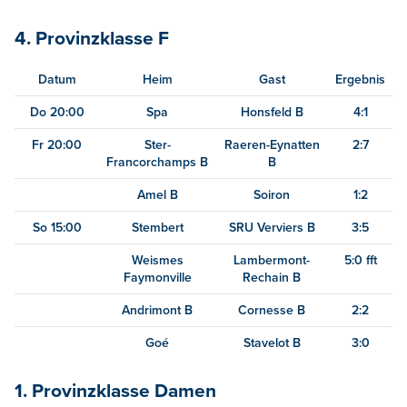
4. Provinzklasse F
Datum
Heim
Gast
Ergebnis
Do 20:00
Spa
Honsfeld B
4:1
Fr 20:00
Ster-
Raeren-Eynatten
2:7
Francorchamps B
B
Amel B
Soiron
1:2
So 15:00
Stembert
SRU Verviers B
3:5
Weismes
Lambermont-
5:0 fft
Faymonville
Rechain B
Andrimont B
Cornesse B
2:2
Goé
Stavelot B
3:0
1. Provinzklasse Damen