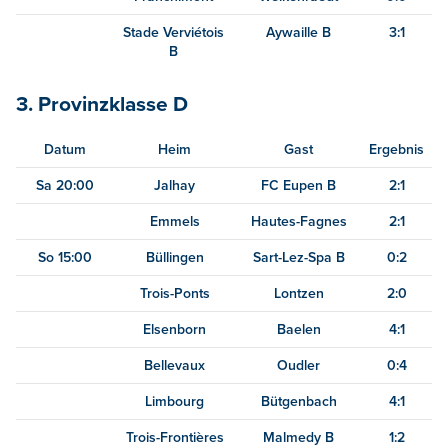
Stade Verviétois
Aywaille B
3:1
B
3. Provinzklasse D
Datum
Heim
Gast
Ergebnis
Sa 20:00
Jalhay
FC Eupen B
2:1
Emmels
Hautes-Fagnes
2:1
So 15:00
Büllingen
Sart-Lez-Spa B
0:2
Trois-Ponts
Lontzen
2:0
Elsenborn
Baelen
4:1
Bellevaux
Oudler
0:4
Limbourg
Bütgenbach
4:1
Trois-Frontières
Malmedy B
1:2