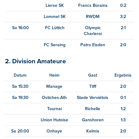
Lierse SK
Francs Borains
0:2
Lommel SK
RWDM
3:2
So 16:00
FC Lüttich
Olympic
2:1
Charleroi
FC Seraing
Patro Eisden
2:0
2. Division Amateure
Datum
Heim
Gast
Ergebnis
Sa 15:30
Manage
Tilff
2:0
Sa 19:30
Ostiches-Ath
Stade Verviétois
0:1
Tournai
Richelle
1:2
Union Hutoise
Ganshoren
1:3
Sa 20:00
Onhaye
Kelmis
2:0