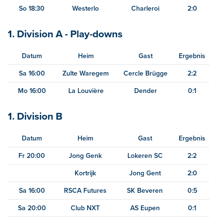
So 18:30
Westerlo
Charleroi
2:0
1. Division A - Play-downs
Datum
Heim
Gast
Ergebnis
Sa 16:00
Zulte Waregem
Cercle Brügge
2:2
Mo 16:00
La Louvière
Dender
0:1
1. Division B
Datum
Heim
Gast
Ergebnis
Fr 20:00
Jong Genk
Lokeren SC
2:2
Kortrijk
Jong Gent
2:0
Sa 16:00
RSCA Futures
SK Beveren
0:5
Sa 20:00
Club NXT
AS Eupen
0:1