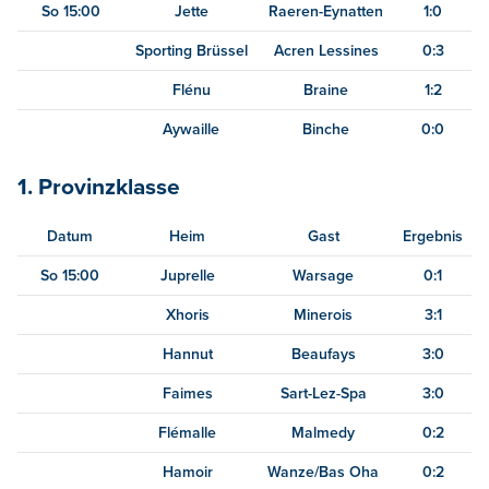
So 15:00
Jette
Raeren-Eynatten
1:0
Sporting Brüssel
Acren Lessines
0:3
Flénu
Braine
1:2
Aywaille
Binche
0:0
1. Provinzklasse
Datum
Heim
Gast
Ergebnis
So 15:00
Juprelle
Warsage
0:1
Xhoris
Minerois
3:1
Hannut
Beaufays
3:0
Faimes
Sart-Lez-Spa
3:0
Flémalle
Malmedy
0:2
Hamoir
Wanze/Bas Oha
0:2