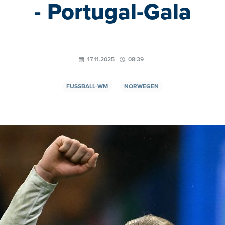
- Portugal-Gala
17.11.2025
08:39
FUSSBALL-WM
NORWEGEN