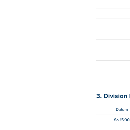
3. Division
Datum
So 15:00