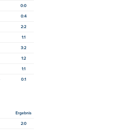
0:0
0:4
2:2
1:1
3:2
1:2
1:1
e
0:1
Ergebnis
2:0