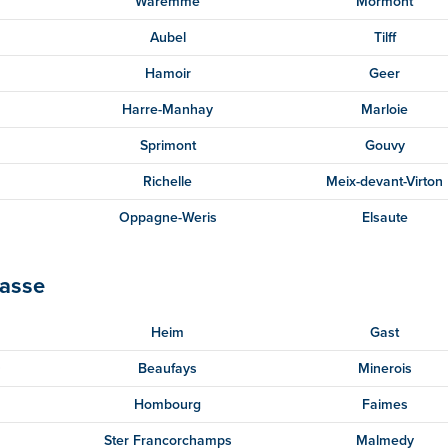
Waremme
Mormont
Aubel
Tilff
Hamoir
Geer
Harre-Manhay
Marloie
Sprimont
Gouvy
Richelle
Meix-devant-Virton
Oppagne-Weris
Elsaute
lasse
Heim
Gast
0
Beaufays
Minerois
Hombourg
Faimes
Ster Francorchamps
Malmedy