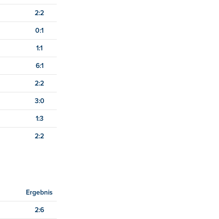
2:2
0:1
1:1
6:1
2:2
3:0
1:3
2:2
Ergebnis
2:6