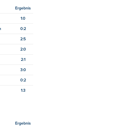
Ergebnis
1:0
n
0:2
2:5
2:0
2:1
3:0
0:2
1:3
Ergebnis