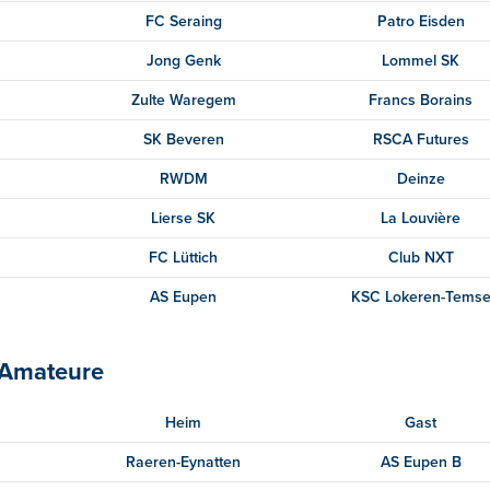
FC Seraing
Patro Eisden
Jong Genk
Lommel SK
Zulte Waregem
Francs Borains
0
SK Beveren
RSCA Futures
0
RWDM
Deinze
Lierse SK
La Louvière
FC Lüttich
Club NXT
AS Eupen
KSC Lokeren-Tems
n Amateure
Heim
Gast
Raeren-Eynatten
AS Eupen B