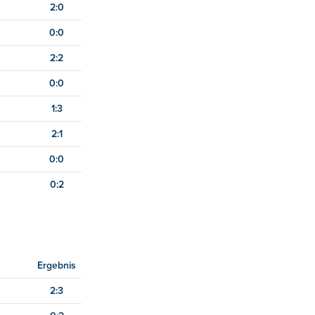
2:0
0:0
2:2
0:0
1:3
2:1
0:0
0:2
Ergebnis
2:3