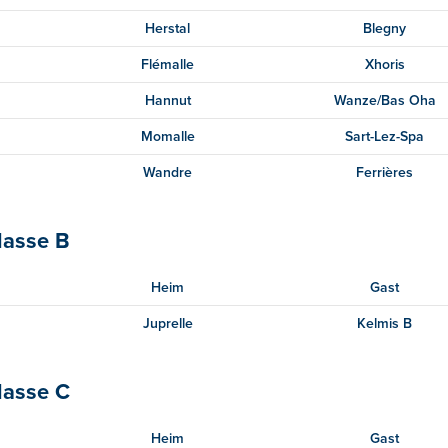
Herstal
Blegny
Flémalle
Xhoris
Hannut
Wanze/Bas Oha
Momalle
Sart-Lez-Spa
Wandre
Ferrières
lasse B
Heim
Gast
Juprelle
Kelmis B
lasse C
Heim
Gast