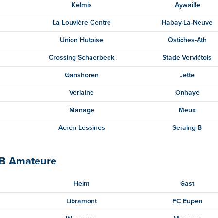
Kelmis
Aywaille
La Louvière Centre
Habay-La-Neuve
Union Hutoise
Ostiches-Ath
Crossing Schaerbeek
Stade Verviétois
Ganshoren
Jette
Verlaine
Onhaye
Manage
Meux
Acren Lessines
Seraing B
 B Amateure
Heim
Gast
Libramont
FC Eupen