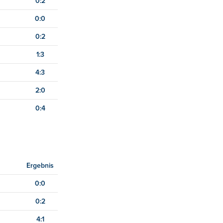
0:2
0:0
0:2
1:3
4:3
2:0
0:4
Ergebnis
0:0
0:2
4:1