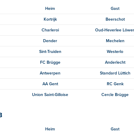
Heim
Gast
Kortrijk
Beerschot
Charleroi
Oud-Heverlee Löwe
Dender
Mechelen
Sint-Truiden
Westerlo
FC Brügge
Anderlecht
Antwerpen
Standard Lüttich
AA Gent
RC Genk
Union Saint-Gilloise
Cercle Brügge
B
Heim
Gast