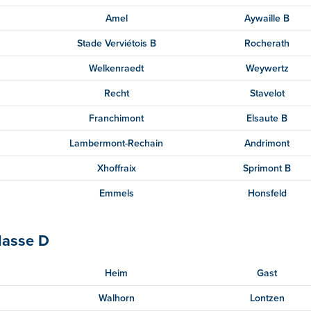
0
Amel
Aywaille B
Stade Verviétois B
Rocherath
Welkenraedt
Weywertz
Recht
Stavelot
Franchimont
Elsaute B
Lambermont-Rechain
Andrimont
Xhoffraix
Sprimont B
Emmels
Honsfeld
lasse D
Heim
Gast
0
Walhorn
Lontzen