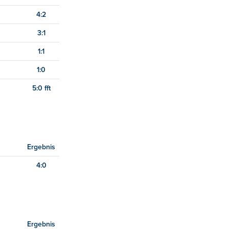
4:2
3:1
1:1
1:0
5:0 fft
Ergebnis
4:0
Ergebnis