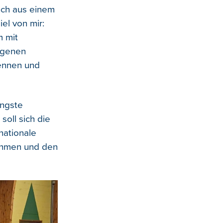
uch aus einem
l von mir:
 mit
igenen
kennen und
üngste
soll sich die
nationale
ehmen und den