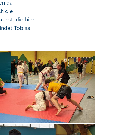
en da
ch die
unst, die hier
indet Tobias