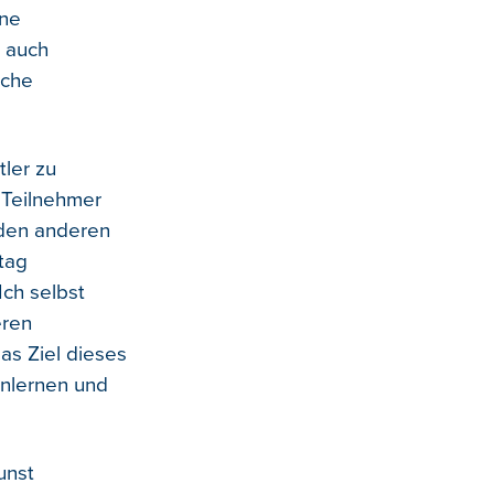
ene
o auch
sche
tler zu
t Teilnehmer
den anderen
ltag
ch selbst
eren
as Ziel dieses
enlernen und
unst