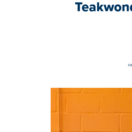
Teakwond
H