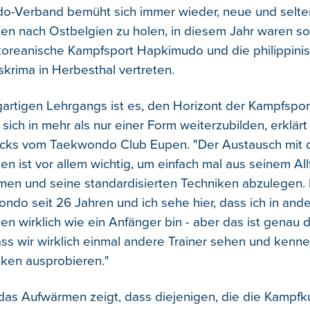
o-Verband bemüht sich immer wieder, neue und selt
en nach Ostbelgien zu holen, in diesem Jahr waren s
koreanische Kampfsport Hapkimudo und die philippini
krima in Herbesthal vertreten.
igartigen Lehrgangs ist es, den Horizont der Kampfspor
sich in mehr als nur einer Form weiterzubilden, erklär
icks vom Taekwondo Club Eupen. "Der Austausch mit 
en ist vor allem wichtig, um einfach mal aus seinem Al
n und seine standardisierten Techniken abzulegen. I
do seit 26 Jahren und ich sehe hier, dass ich in and
n wirklich wie ein Anfänger bin - aber das ist genau d
ss wir wirklich einmal andere Trainer sehen und kenn
ken ausprobieren."
 das Aufwärmen zeigt, dass diejenigen, die die Kampfk