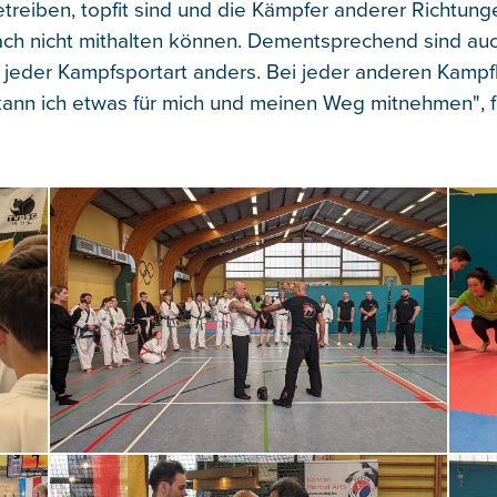
treiben, topfit sind und die Kämpfer anderer Richtung
fach nicht mithalten können. Dementsprechend sind au
 jeder Kampfsportart anders. Bei jeder anderen Kampfk
 kann ich etwas für mich und meinen Weg mitnehmen", f