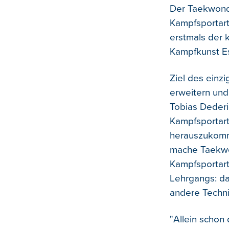
Der Taekwond
Kampfsportart
erstmals der 
Kampfkunst Es
Ziel des einz
erweitern und 
Tobias Deder
Kampfsportart
herauszukomme
mache Taekwon
Kampfsportarte
Lehrgangs: da
andere Techni
"Allein schon