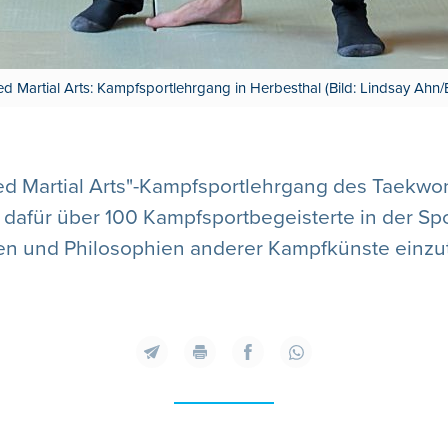
ed Martial Arts: Kampfsportlehrgang in Herbesthal (Bild: Lindsay Ahn/
ixed Martial Arts"-Kampfsportlehrgang des Taek
h dafür über 100 Kampfsportbegeisterte in der Spo
en und Philosophien anderer Kampfkünste einzu