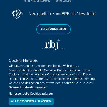
INTERNATIONAL
WM 2026
Neuigkeiten zum BRF als Newsletter
JETZT ANMELDEN
Cookie Hinweis
Sie haben noch Fragen oder Anmerkungen?
Wir nutzen Cookies, um die Funktion der Webseite zu
KONTAKTIEREN SIE UNS!
gewährleisten (essentielle Cookies). Darüber hinaus nutzen wir
Cookies, mit denen wir User-Verhalten messen können. Diese
Daten teilen wir mit Dritten. Dafür brauchen wir Ihre Zustimmung.
Impressum
Datenschutz
Kontakt
Barrierefreiheit
Welche Cookies genau genutzt werden, erfahren Sie in unseren
Cookie-Zustimmung anpassen
Datenschutzbestimmungen
.
Nur essentielle Cookies zulassen
Design, Konzept & Programmierung:
Pixelbar
&
Pavonet
ALLE COOKIES ZULASSEN
SERVICE
LIVESTREAM
PODCAST