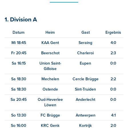
1. Division A
Datum
Heim
Gast
Ergebnis
Mi 18:45
KAA Gent
Seraing
4:0
Fr 20:45
Beerschot
Charleroi
2:3
Sa 16:15
Union Saint-
Eupen
0:0
Gilloise
Sa 18:30
Mechelen
Cercle Brügge
2:2
Sa 18:30
Ostende
Sint-Truiden
0:0
Sa 20:45
Oud-Heverlee
Anderlecht
0:0
Löwen
So 13:30
FC Brügge
Antwerpen
4:1
So 16:00
KRC Genk
Kortrijk
2:0