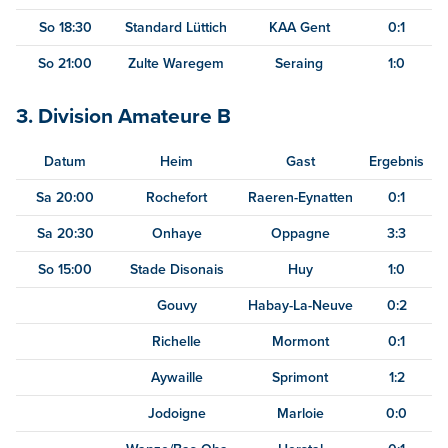
So 18:30
Standard Lüttich
KAA Gent
0:1
So 21:00
Zulte Waregem
Seraing
1:0
3. Division Amateure B
Datum
Heim
Gast
Ergebnis
Sa 20:00
Rochefort
Raeren-Eynatten
0:1
Sa 20:30
Onhaye
Oppagne
3:3
So 15:00
Stade Disonais
Huy
1:0
Gouvy
Habay-La-Neuve
0:2
Richelle
Mormont
0:1
Aywaille
Sprimont
1:2
Jodoigne
Marloie
0:0