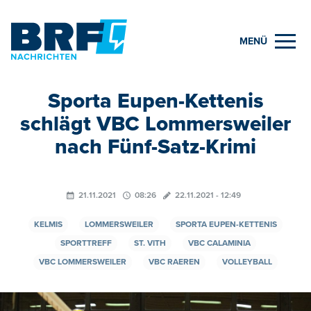
MENÜ
Sporta Eupen-Kettenis
schlägt VBC Lommersweiler
nach Fünf-Satz-Krimi
21.11.2021
08:26
22.11.2021 - 12:49
KELMIS
LOMMERSWEILER
SPORTA EUPEN-KETTENIS
SPORTTREFF
ST. VITH
VBC CALAMINIA
VBC LOMMERSWEILER
VBC RAEREN
VOLLEYBALL