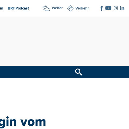
Wetter
am
BRF Podcast
Verkehr
igin vom