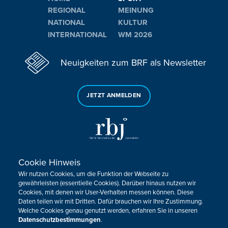
REGIONAL
MEINUNG
NATIONAL
KULTUR
INTERNATIONAL
WM 2026
Neuigkeiten zum BRF als Newsletter
JETZT ANMELDEN
Cookie Hinweis
Sie haben noch Fragen oder Anmerkungen?
Wir nutzen Cookies, um die Funktion der Webseite zu
KONTAKTIEREN SIE UNS!
gewährleisten (essentielle Cookies). Darüber hinaus nutzen wir
Cookies, mit denen wir User-Verhalten messen können. Diese
Daten teilen wir mit Dritten. Dafür brauchen wir Ihre Zustimmung.
Impressum
Datenschutz
Kontakt
Barrierefreiheit
Welche Cookies genau genutzt werden, erfahren Sie in unseren
Cookie-Zustimmung anpassen
Datenschutzbestimmungen
.