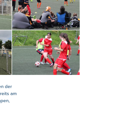
en der
reits am
mpen,