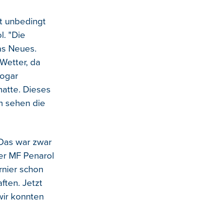
ht unbedingt
l. "Die
as Neues.
Wetter, da
sogar
atte. Dieses
n sehen die
 Das war zwar
er MF Penarol
rnier schon
ften. Jetzt
wir konnten