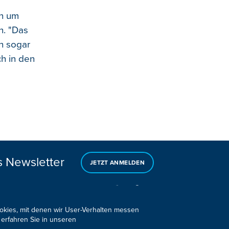
en um
n. "Das
en sogar
ch in den
s Newsletter
JETZT ANMELDEN
ookies, mit denen wir User-Verhalten messen
 erfahren Sie in unseren