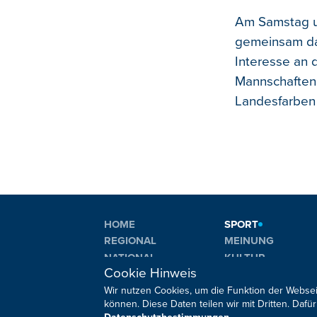
Am Samstag u
gemeinsam das
Interesse an 
Mannschaften,
Landesfarben
HOME
SPORT
REGIONAL
MEINUNG
NATIONAL
KULTUR
Cookie Hinweis
INTERNATIONAL
WM 2026
Wir nutzen Cookies, um die Funktion der Websei
können. Diese Daten teilen wir mit Dritten. Da