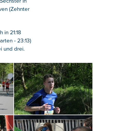
Sechster in
ven (Zehnter
 in 21:18
rten - 23:13)
 und drei.