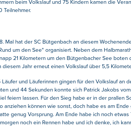
ehmern beim Volkslauf und 75 Kindern kamen die Verans
 Teilnehmer.
38. Mal hat der SC Bütgenbach an diesem Wochenende
Rund um den See" organisiert. Neben dem Halbmarath
knapp 21 Kilometern um den Bütgenbacher See boten 
n diesem Jahr erneut einen Volkslauf über 5,5 Kilomete
 Läufer und Läuferinnen gingen für den Volkslauf an d
uten und 44 Sekunden konnte sich Patrick Jakobs vo
Ziel feiern lassen. Für den Sieg habe er in der prallen
o anziehen können wie sonst, doch habe es am Ende g
hatte genug Vorsprung. Am Ende habe ich noch etwas
h morgen noch ein Rennen habe und ich denke, ich kan