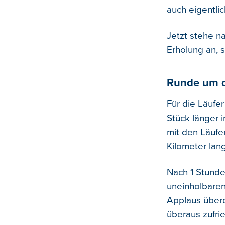
auch eigentli
Jetzt stehe n
Erholung an, 
Runde um 
Für die Läufe
Stück länger i
mit den Läufe
Kilometer la
Nach 1 Stund
uneinholbaren
Applaus überq
überaus zufrie