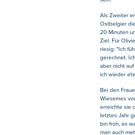
Als Zweiter e
Ostbelgier die
20 Minuten u
Ziel. Für Oliv
riesig: "Ich f
gerechnet. Ic
aber nicht au
ich wieder et
Bei den Fraue
Wiesemes vom 
erreichte sie 
letztes Jahr 
bin froh, es w
man auch mehr