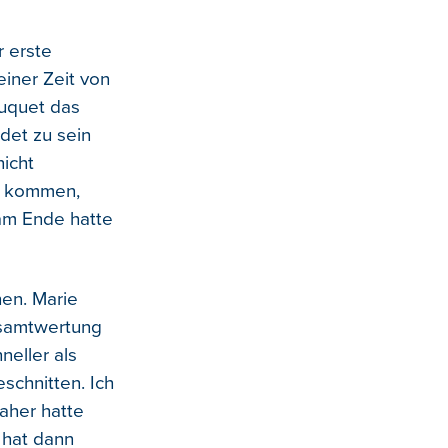
r erste
einer Zeit von
uquet das
ndet zu sein
nicht
zu kommen,
 am Ende hatte
hen. Marie
esamtwertung
neller als
schnitten. Ich
daher hatte
 hat dann