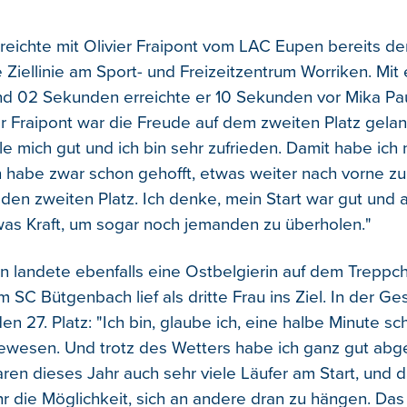
rreichte mit Olivier Fraipont vom LAC Eupen bereits de
 Ziellinie am Sport- und Freizeitzentrum Worriken. Mit 
nd 02 Sekunden erreichte er 10 Sekunden vor Mika Pa
ier Fraipont war die Freude auf dem zweiten Platz gela
ühle mich gut und ich bin sehr zufrieden. Damit habe ich 
h habe zwar schon gehofft, etwas weiter nach vorne 
f den zweiten Platz. Ich denke, mein Start war gut und
was Kraft, um sogar noch jemanden zu überholen."
n landete ebenfalls eine Ostbelgierin auf dem Treppc
SC Bütgenbach lief als dritte Frau ins Ziel. In der G
den 27. Platz: "Ich bin, glaube ich, eine halbe Minute sch
gewesen. Und trotz des Wetters habe ich ganz gut abge
aren dieses Jahr auch sehr viele Läufer am Start, und 
 die Möglichkeit, sich an andere dran zu hängen. Das