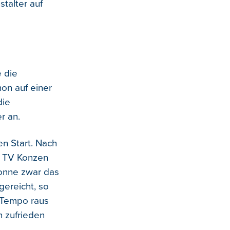
talter auf
 die
on auf einer
die
r an.
en Start. Nach
m TV Konzen
 Sonne zwar das
ereicht, so
 Tempo raus
n zufrieden