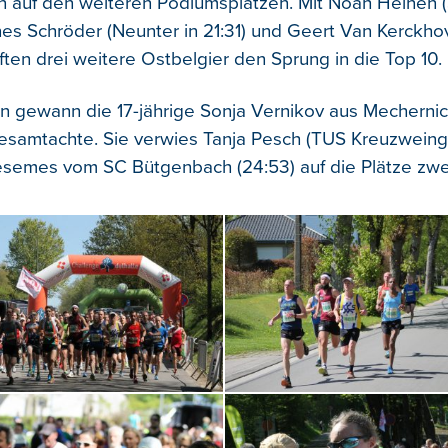
en auf den weiteren Podiumsplätzen. Mit Noah Heinen (
nes Schröder (Neunter in 21:31) und Geert Van Kerckho
fften drei weitere Ostbelgier den Sprung in die Top 10.
n gewann die 17-jährige Sonja Vernikov aus Mechernich
esamtachte. Sie verwies Tanja Pesch (TUS Kreuzweinga
semes vom SC Bütgenbach (24:53) auf die Plätze zwei