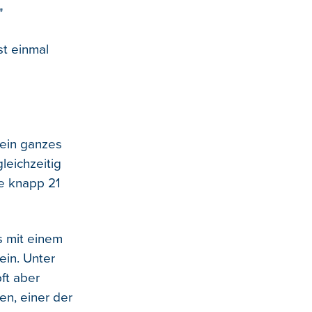
"
st einmal
 ein ganzes
leichzeitig
ne knapp 21
s mit einem
in. Unter
ft aber
en, einer der