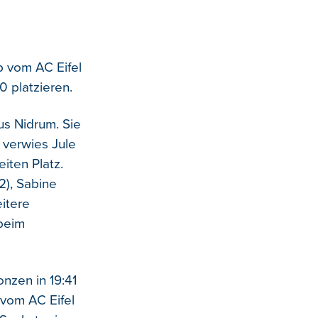
p vom AC Eifel
0 platzieren.
us Nidrum. Sie
 verwies Jule
iten Platz.
22), Sabine
eitere
 beim
nzen in 19:41
 vom AC Eifel