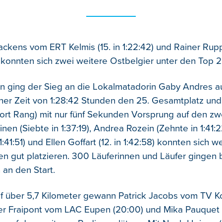
ackens vom ERT Kelmis (15. in 1:22:42) und Rainer Rup
9) konnten sich zwei weitere Ostbelgier unter den Top 2
n ging der Sieg an die Lokalmatadorin Gaby Andres a
einer Zeit von 1:28:42 Stunden den 25. Gesamtplatz und
ort Rang) mit nur fünf Sekunden Vorsprung auf den zwe
inen (Siebte in 1:37:19), Andrea Rozein (Zehnte in 1:41:
 1:41:51) und Ellen Goffart (12. in 1:42:58) konnten sich w
en gut platzieren. 300 Läuferinnen und Läufer gingen
an den Start.
f über 5,7 Kilometer gewann Patrick Jacobs vom TV Ko
ier Fraipont vom LAC Eupen (20:00) und Mika Pauquet