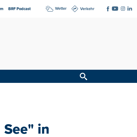
Wetter
am
BRF Podcast
Verkehr
See" in