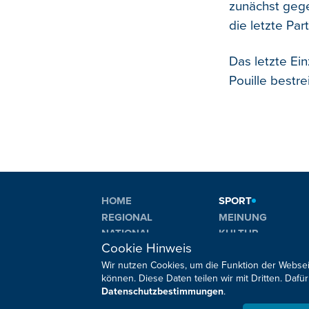
zunächst gege
die letzte Pa
Das letzte Ei
Pouille bestre
HOME
SPORT
REGIONAL
MEINUNG
NATIONAL
KULTUR
Cookie Hinweis
INTERNATIONAL
WM 2026
Wir nutzen Cookies, um die Funktion der Websei
können. Diese Daten teilen wir mit Dritten. Da
Datenschutzbestimmungen
.
Sie haben noch Fragen oder Anmerkungen?