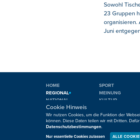
Sowohl Tische
23 Gruppen ha
organisieren.
Juni entgegen
HOME
SPORT
REGIONAL
MEINUNG
NATIONAL
KULTUR
Cookie Hinweis
INTERNATIONAL
WM 2026
Wir nutzen Cookies, um die Funktion der Websei
können. Diese Daten teilen wir mit Dritten. Da
Datenschutzbestimmungen
.
Sie haben noch Fragen oder Anmerkungen?
Nur essentielle Cookies zulassen
ALLE COOKI