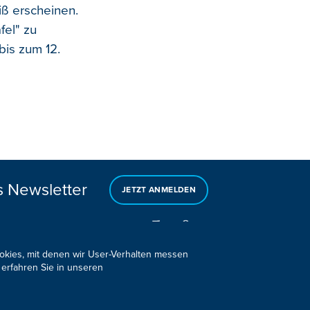
iß erscheinen.
fel" zu
is zum 12.
s Newsletter
JETZT ANMELDEN
ookies, mit denen wir User-Verhalten messen
 erfahren Sie in unseren