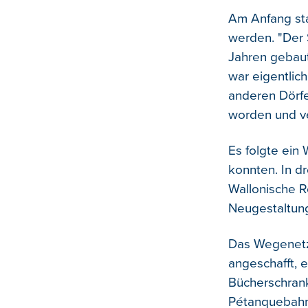
Am Anfang sta
werden. "Der 
Jahren gebaut
war eigentlich
anderen Dörfe
worden und v
Es folgte ein
konnten. In d
Wallonische R
Neugestaltung
Das Wegenetz
angeschafft, e
Bücherschrank
Pétanquebahn