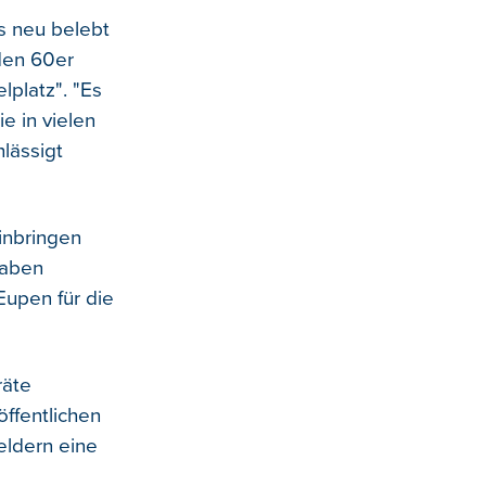
s neu belebt
 den 60er
lplatz". "Es
e in vielen
lässigt
inbringen
haben
Eupen für die
räte
öffentlichen
eldern eine