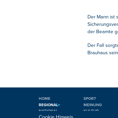
Der Mann ist s
Sicherungsver
der Beamte g
Der Fall sorg
Brauhaus sei
HOME
SPORT
REGIONAL
MEINUNG
NATIONAL
KULTUR
Cookie Hinweis
INTERNATIONAL
WM 2026