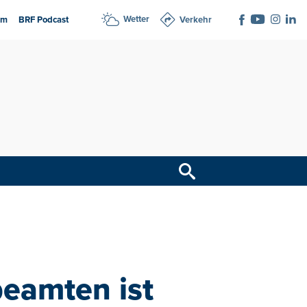
Wetter
am
BRF Podcast
Verkehr
beamten ist