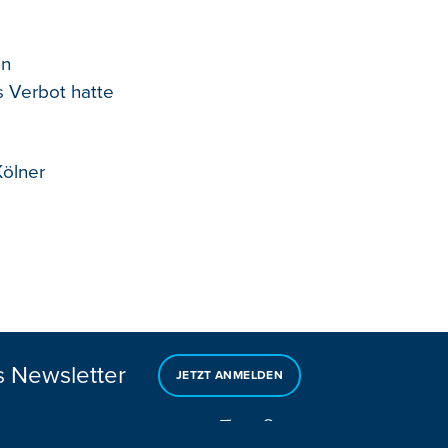
in
s Verbot hatte
Kölner
s Newsletter
JETZT ANMELDEN