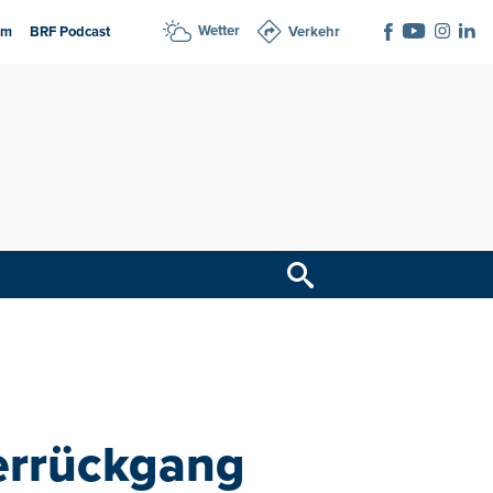
Wetter
am
BRF Podcast
Verkehr
errückgang