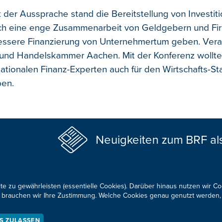
 der Aussprache stand die Bereitstellung von Investitio
rch eine enge Zusammenarbeit von Geldgebern und Fi
bessere Finanzierung von Unternehmertum geben. Vera
- und Handelskammer Aachen. Mit der Konferenz wollte
nationalen Finanz-Experten auch für den Wirtschafts-St
ben.
Neuigkeiten zum BRF al
te zu gewährleisten (essentielle Cookies). Darüber hinaus nutzen wir C
für brauchen wir Ihre Zustimmung. Welche Cookies genau genutzt werden,
KONTAKTIEREN SIE UNS!
ES ZULASSEN