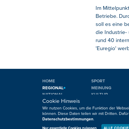
Im Mittelpunkt
Betriebe. Du
soll es eine 
die Industrie
rund 40 inter
'Euregio' wer
HOME
SPORT
REGIONAL
MEINUNG
NATIONAL
KULTUR
Cookie Hinweis
INTERNATIONAL
WM 2026
Wir nutzen Cookies, um die Funktion der Websei
können. Diese Daten teilen wir mit Dritten. Da
Datenschutzbestimmungen
.
Sie haben noch Fragen oder Anmerkungen?
Nur essentielle Cookies zulassen
ALLE COOKI