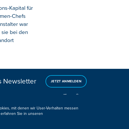
ns-Kapital für
rmen-Chefs
nstalter war
 sie bei den
andort
s Newsletter
JETZT ANMELDEN
ookies, mit denen wir User-Verhalten messen
 erfahren Sie in unseren