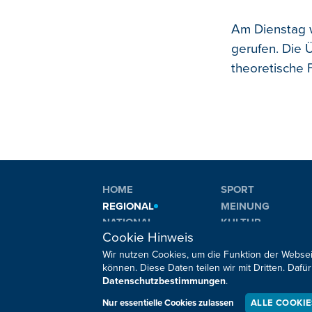
Am Dienstag w
gerufen. Die 
theoretische 
HOME
SPORT
REGIONAL
MEINUNG
NATIONAL
KULTUR
Cookie Hinweis
INTERNATIONAL
WM 2026
Wir nutzen Cookies, um die Funktion der Websei
können. Diese Daten teilen wir mit Dritten. Da
Datenschutzbestimmungen
.
Sie haben noch Fragen oder Anmerkungen?
Nur essentielle Cookies zulassen
ALLE COOKI