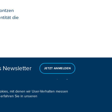
Lontzen
ntität die
s Newsletter
JETZT ANMELDEN
ookies, mit denen wir User-Verhalten messen
 erfahren Sie in unseren