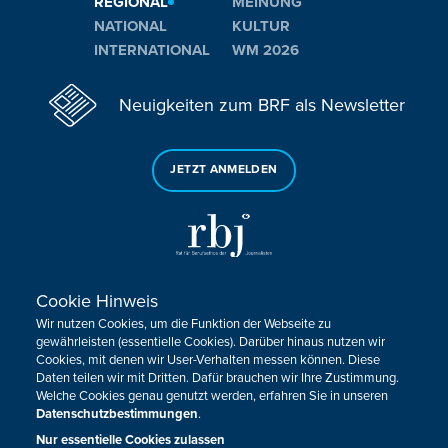
REGIONAL
MEINUNG
NATIONAL
KULTUR
INTERNATIONAL
WM 2026
Neuigkeiten zum BRF als Newsletter
JETZT ANMELDEN
Cookie Hinweis
Sie haben noch Fragen oder Anmerkungen?
Wir nutzen Cookies, um die Funktion der Webseite zu
KONTAKTIEREN SIE UNS!
gewährleisten (essentielle Cookies). Darüber hinaus nutzen wir
Cookies, mit denen wir User-Verhalten messen können. Diese
Daten teilen wir mit Dritten. Dafür brauchen wir Ihre Zustimmung.
Impressum
Datenschutz
Kontakt
Barrierefreiheit
Welche Cookies genau genutzt werden, erfahren Sie in unseren
Cookie-Zustimmung anpassen
Datenschutzbestimmungen
.
Nur essentielle Cookies zulassen
Design, Konzept & Programmierung:
Pixelbar
&
Pavonet