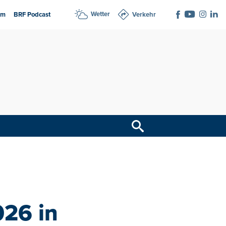
Wetter
am
BRF Podcast
Verkehr
026 in