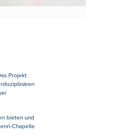
as Projekt
rdisziplinären
wei
en bieten und
enri-Chapelle