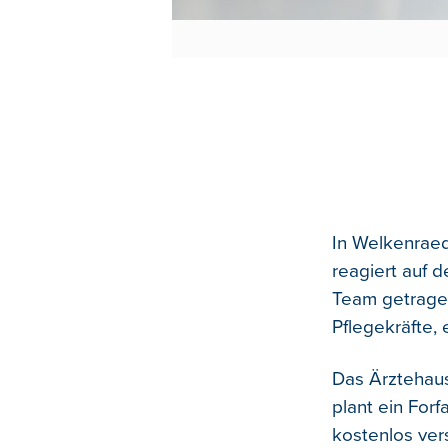
In Welkenraed
reagiert auf 
Team getrage
Pflegekräfte,
Das Ärztehaus
plant ein For
kostenlos ver