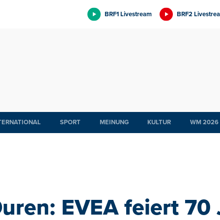
BRF1 Livestream
BRF2 Livestre
TERNATIONAL
SPORT
MEINUNG
KULTUR
WM 2026
uren: EVEA feiert 70