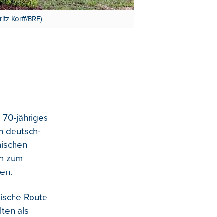
tz Korff/BRF)
 70-jähriges
m deutsch-
mischen
n zum
en.
tische Route
lten als