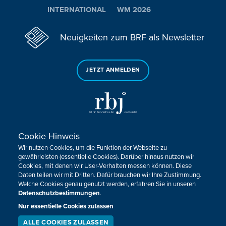
INTERNATIONAL
WM 2026
Neuigkeiten zum BRF als Newsletter
JETZT ANMELDEN
Cookie Hinweis
Sie haben noch Fragen oder Anmerkungen?
Wir nutzen Cookies, um die Funktion der Webseite zu
KONTAKTIEREN SIE UNS!
gewährleisten (essentielle Cookies). Darüber hinaus nutzen wir
Cookies, mit denen wir User-Verhalten messen können. Diese
Daten teilen wir mit Dritten. Dafür brauchen wir Ihre Zustimmung.
Impressum
Datenschutz
Kontakt
Barrierefreiheit
Welche Cookies genau genutzt werden, erfahren Sie in unseren
Cookie-Zustimmung anpassen
Datenschutzbestimmungen
.
Nur essentielle Cookies zulassen
Design, Konzept & Programmierung:
Pixelbar
&
Pavonet
ALLE COOKIES ZULASSEN