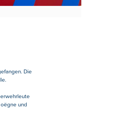
gefangen. Die
le.
uerwehrleute
Hoëgne und