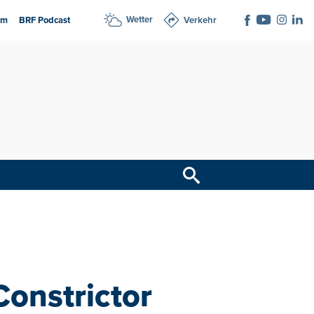
Wetter
am
BRF Podcast
Verkehr
Constrictor