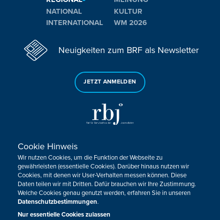
NATIONAL
KULTUR
INTERNATIONAL
WM 2026
Neuigkeiten zum BRF als Newsletter
JETZT ANMELDEN
Cookie Hinweis
Sie haben noch Fragen oder Anmerkungen?
Wir nutzen Cookies, um die Funktion der Webseite zu
KONTAKTIEREN SIE UNS!
gewährleisten (essentielle Cookies). Darüber hinaus nutzen wir
Cookies, mit denen wir User-Verhalten messen können. Diese
Daten teilen wir mit Dritten. Dafür brauchen wir Ihre Zustimmung.
Impressum
Datenschutz
Kontakt
Barrierefreiheit
Welche Cookies genau genutzt werden, erfahren Sie in unseren
Cookie-Zustimmung anpassen
Datenschutzbestimmungen
.
Nur essentielle Cookies zulassen
Design, Konzept & Programmierung:
Pixelbar
&
Pavonet