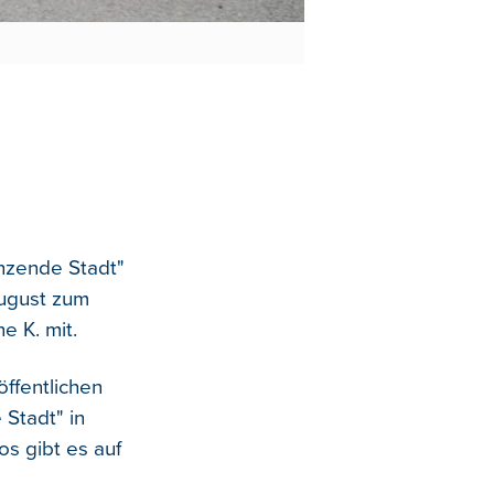
anzende Stadt"
August zum
e K. mit.
öffentlichen
 Stadt" in
os gibt es auf