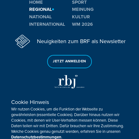
HOME
SPORT
REGIONAL
MEINUNG
NATIONAL
KULTUR
INTERNATIONAL
WM 2026
Neuigkeiten zum BRF als Newsletter
JETZT ANMELDEN
Cookie Hinweis
Sie haben noch Fragen oder Anmerkungen?
Wir nutzen Cookies, um die Funktion der Webseite zu
KONTAKTIEREN SIE UNS!
gewährleisten (essentielle Cookies). Darüber hinaus nutzen wir
Cookies, mit denen wir User-Verhalten messen können. Diese
Daten teilen wir mit Dritten. Dafür brauchen wir Ihre Zustimmung.
Impressum
Datenschutz
Kontakt
Barrierefreiheit
Welche Cookies genau genutzt werden, erfahren Sie in unseren
Cookie-Zustimmung anpassen
Datenschutzbestimmungen
.