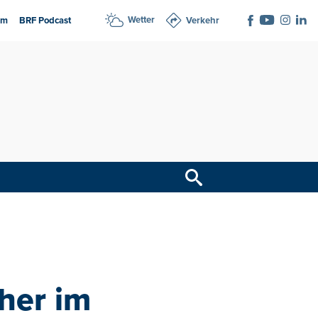
Wetter
am
BRF Podcast
Verkehr
her im