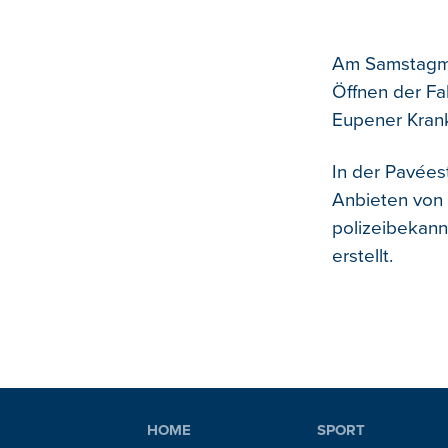
Am Samstagmo
Öffnen der Fa
Eupener Kran
In der Pavées
Anbieten von 
polizeibekan
erstellt.
HOME
SPORT