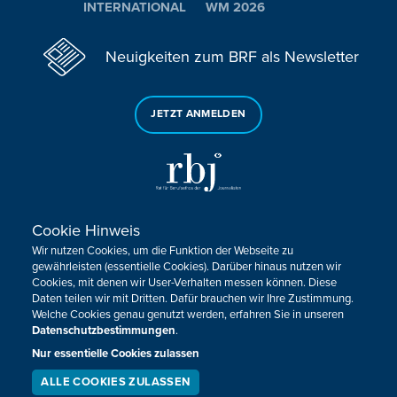
INTERNATIONAL
WM 2026
Neuigkeiten zum BRF als Newsletter
JETZT ANMELDEN
Cookie Hinweis
Sie haben noch Fragen oder Anmerkungen?
Wir nutzen Cookies, um die Funktion der Webseite zu
KONTAKTIEREN SIE UNS!
gewährleisten (essentielle Cookies). Darüber hinaus nutzen wir
Cookies, mit denen wir User-Verhalten messen können. Diese
Daten teilen wir mit Dritten. Dafür brauchen wir Ihre Zustimmung.
Impressum
Datenschutz
Kontakt
Barrierefreiheit
Welche Cookies genau genutzt werden, erfahren Sie in unseren
Cookie-Zustimmung anpassen
Datenschutzbestimmungen
.
Nur essentielle Cookies zulassen
Design, Konzept & Programmierung:
Pixelbar
&
Pavonet
ALLE COOKIES ZULASSEN
SERVICE
LIVESTREAM
PODCAST