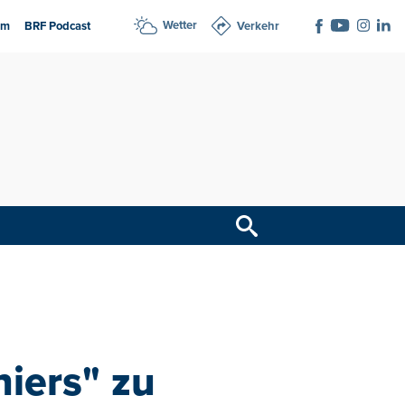
Wetter
am
BRF Podcast
Verkehr
niers" zu