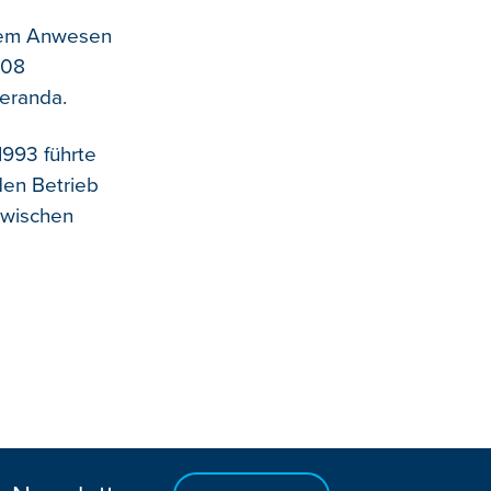
 dem Anwesen
208
eranda.
1993 führte
 den Betrieb
nzwischen