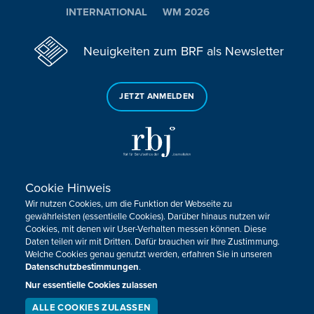
INTERNATIONAL
WM 2026
Neuigkeiten zum BRF als Newsletter
JETZT ANMELDEN
Cookie Hinweis
Sie haben noch Fragen oder Anmerkungen?
Wir nutzen Cookies, um die Funktion der Webseite zu
KONTAKTIEREN SIE UNS!
gewährleisten (essentielle Cookies). Darüber hinaus nutzen wir
Cookies, mit denen wir User-Verhalten messen können. Diese
Daten teilen wir mit Dritten. Dafür brauchen wir Ihre Zustimmung.
Impressum
Datenschutz
Kontakt
Barrierefreiheit
Welche Cookies genau genutzt werden, erfahren Sie in unseren
Cookie-Zustimmung anpassen
Datenschutzbestimmungen
.
Nur essentielle Cookies zulassen
Design, Konzept & Programmierung:
Pixelbar
&
Pavonet
ALLE COOKIES ZULASSEN