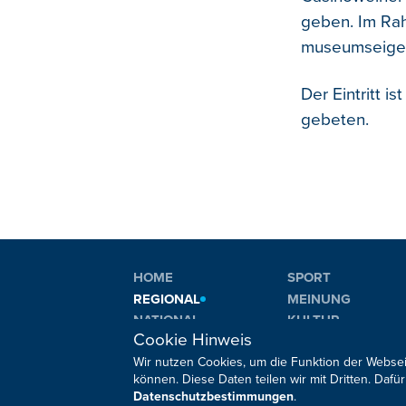
geben. Im Rah
museumseigen
Der Eintritt i
gebeten.
HOME
SPORT
REGIONAL
MEINUNG
NATIONAL
KULTUR
Cookie Hinweis
INTERNATIONAL
WM 2026
Wir nutzen Cookies, um die Funktion der Websei
können. Diese Daten teilen wir mit Dritten. Da
Datenschutzbestimmungen
.
Sie haben noch Fragen oder Anmerkungen?