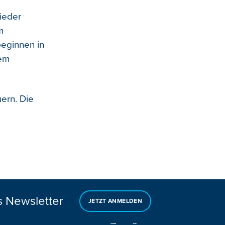
ieder
m
beginnen in
dem
ern. Die
s Newsletter
JETZT ANMELDEN