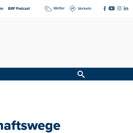
Wetter
am
BRF Podcast
Verkehr
chaftswege