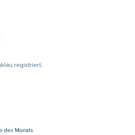
N
lau registriert.
tte des Monats