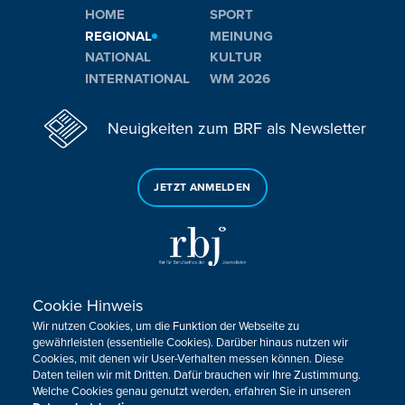
HOME
SPORT
REGIONAL
MEINUNG
NATIONAL
KULTUR
INTERNATIONAL
WM 2026
Neuigkeiten zum BRF als Newsletter
JETZT ANMELDEN
Cookie Hinweis
Sie haben noch Fragen oder Anmerkungen?
Wir nutzen Cookies, um die Funktion der Webseite zu
KONTAKTIEREN SIE UNS!
gewährleisten (essentielle Cookies). Darüber hinaus nutzen wir
Cookies, mit denen wir User-Verhalten messen können. Diese
Daten teilen wir mit Dritten. Dafür brauchen wir Ihre Zustimmung.
Impressum
Datenschutz
Kontakt
Barrierefreiheit
Welche Cookies genau genutzt werden, erfahren Sie in unseren
Cookie-Zustimmung anpassen