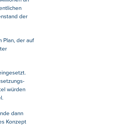
entlichen
denstand der
 Plan, der auf
ter
eingesetzt.
dsetzungs-
tel würden
l.
Ende dann
hes Konzept