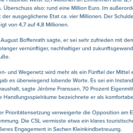
 Überschuss also: rund eine Million Euro. Im außerord
t der ausgeglichene Etat ca. vier Millionen. Der Schul
t von 4,7 auf 4,8 Millionen.
August Boffenrath sagte, er sei sehr zufrieden mit dem
relanger vernünftiger, nachhaltiger und zukunftsgewand
fuße.
en- und Wegenetz wird mehr als ein Fünftel der Mittel 
ab es überwiegend lobende Worte. Es sei ein Instan
aushalt, sagte Jérôme Franssen, 70 Prozent Eigenmit
ie Handlungsspielräume bezeichnete er als komfortabe
 Prioritätensetzung verweigerte die Opposition am 
immung. Die CSL vermisste etwa ein klares touristisc
ßeres Engagement in Sachen Kleinkindbetreuung.