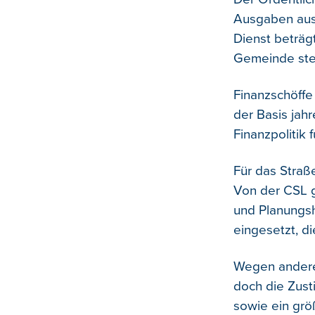
Ausgaben aus.
Dienst beträg
Gemeinde steig
Finanzschöffe 
der Basis jah
Finanzpolitik 
Für das Straß
Von der CSL g
und Planungsh
eingesetzt, d
Wegen anderer
doch die Zust
sowie ein grö