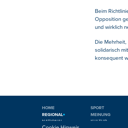
Beim Richtlin
Opposition gei
und wirklich 
Die Mehrheit,
solidarisch m
konsequent we
HOME
SPORT
REGIONAL
MEINUNG
NATIONAL
KULTUR
Cookie Hinweis
INTERNATIONAL
WM 2026