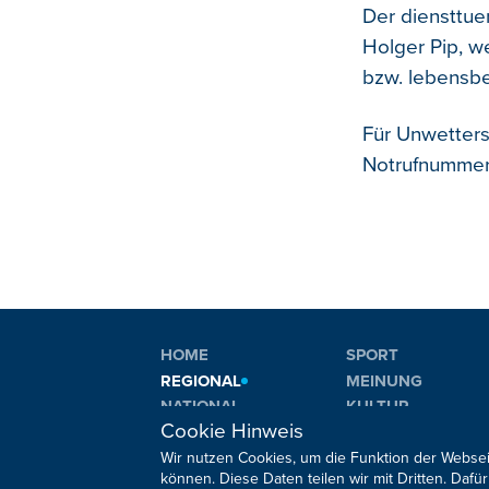
Der diensttu
Holger Pip, we
bzw. lebensbe
Für Unwetter
Notrufnummer
HOME
SPORT
REGIONAL
MEINUNG
NATIONAL
KULTUR
Cookie Hinweis
INTERNATIONAL
WM 2026
Wir nutzen Cookies, um die Funktion der Websei
können. Diese Daten teilen wir mit Dritten. Da