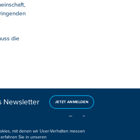
inschaft,
 dringenden
uss die
s Newsletter
JETZT ANMELDEN
ookies, mit denen wir User-Verhalten messen
 erfahren Sie in unseren