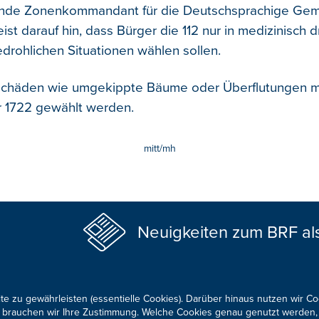
ende Zonenkommandant für die Deutschsprachige Geme
ist darauf hin, dass Bürger die 112 nur in medizinisch
drohlichen Situationen wählen sollen.
schäden wie umgekippte Bäume oder Überflutungen m
 1722 gewählt werden.
mitt/mh
Neuigkeiten zum BRF al
te zu gewährleisten (essentielle Cookies). Darüber hinaus nutzen wir C
für brauchen wir Ihre Zustimmung. Welche Cookies genau genutzt werden,