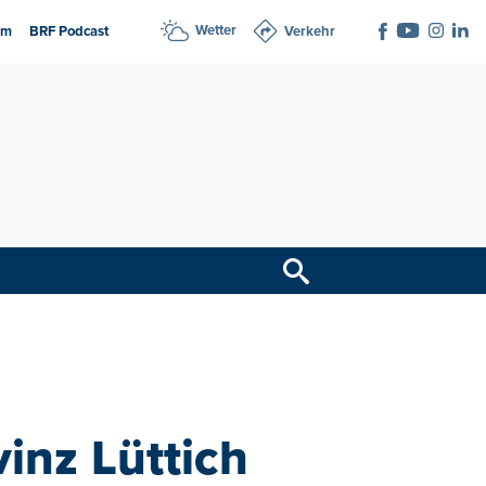
Wetter
am
BRF Podcast
Verkehr
inz Lüttich