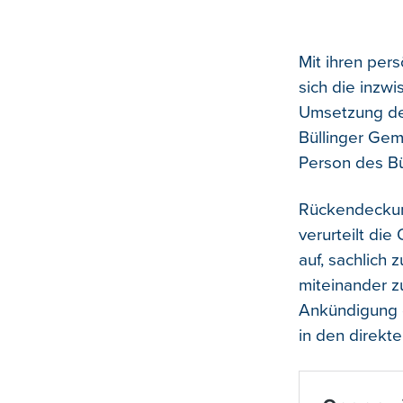
Mit ihren per
sich die inzw
Umsetzung des
Büllinger Geme
Person des Bü
Rückendeckung
verurteilt die
auf, sachlich
miteinander z
Ankündigung d
in den direkte