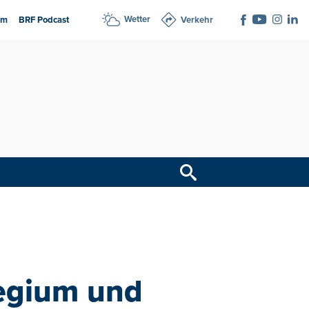
Wetter
am
BRF Podcast
Verkehr
legium und