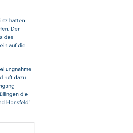
rtz hätten
fen. Der
ss des
ein auf die
Stellungnahme
d ruft dazu
Umgang
üllingen die
nd Honsfeld"