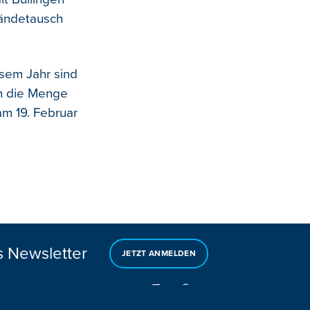
ländetausch
esem Jahr sind
ch die Menge
am 19. Februar
s Newsletter
JETZT ANMELDEN