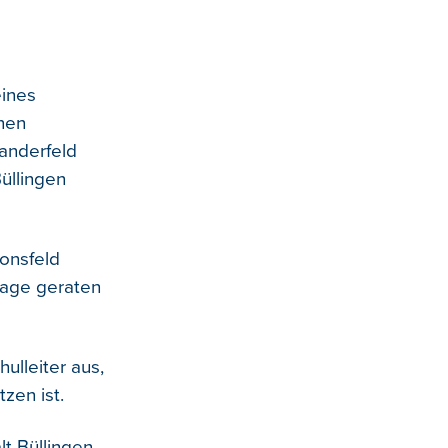
eines
nen
anderfeld
üllingen
onsfeld
lage geraten
ulleiter aus,
zen ist.
lt Büllingen