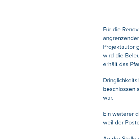
Für die Renov
angrenzenden 
Projektautor 
wird die Bele
erhält das Pf
Dringlichkeit
beschlossen s
war.
Ein weiterer d
weil der Post
An der Stelle