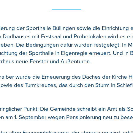
ierung der Sporthalle Büllingen sowie die Einrichtung 
Dorfhauses mit Festsaal und Probelokalen wird es ei
geben. Die Bedingungen dafür wurden festgelegt. In M
uchtung der Sporthalle in Eigenregie erneuert. Und in B
arrhaus neue Fenster und Außentüren.
shalber wurde die Erneuerung des Daches der Kirche H
owie des Turmkreuzes, das durch den Sturm in Schief
ringlicher Punkt: Die Gemeinde schreibt ein Amt als Sch
en am 1. September wegen Pensionierung neu zu beset
 der alten Feuerwehrkaserne, die abgerissen wird, erhä