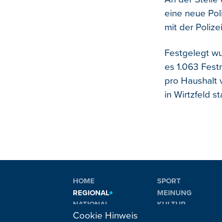
eine neue Pol
mit der Poliz
Festgelegt wu
es 1.063 Fest
pro Haushalt 
in Wirtzfeld st
HOME
SPORT
REGIONAL
MEINUNG
NATIONAL
KULTUR
Cookie Hinweis
INTERNATIONAL
WM 2026